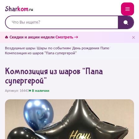
Shar
kom
.ru
✕
🔥 Скидки и акции недели
Смотреть →
Воздушные шары
/
Шары по событиям
/
День рождения
/
Папе
/
Композиция из шаров "Папа супергерой"
Композиция из шаров "Папа
супергерой"
Артикул: 16443
● В наличии