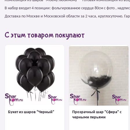
Композиция из шаров "Моему любимому" – готовая композиция из воз
В набор входит 4 позиции: фольгированное сердце 80см с фото , надпи
Доставка по Москве и Московской области за 2 часа, круглосуточно. Г
С этим товаром покупают
Букет из шаров “Черный”
Прозрачный шар "Сфера" с
черными перьями