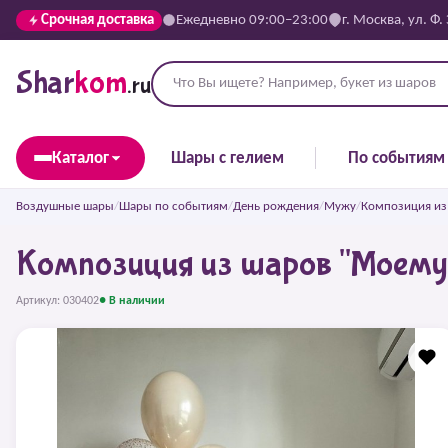
Срочная доставка
Ежедневно 09:00–23:00
г. Москва, ул. Ф.
Shar
kom
.ru
Каталог
Шары с гелием
По событиям
Воздушные шары
/
Шары по событиям
/
День рождения
/
Мужу
/
Композиция из
Композиция из шаров "Моем
Артикул: 030402
● В наличии