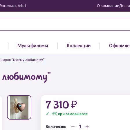
 Энгельса, 64с1
О компании
Доста
Мультфильмы
Коллекции
Оформле
 шаров "Моему любимому"
у любимому"
7 310 ₽
✓ −5% при самовывозе
−
+
Количество