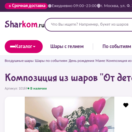
Срочная доставка
Ежедневно 09:00–23:00
г. Москва, ул. Ф.
Shar
kom
.ru
Каталог
Шары с гелием
По событиям
Воздушные шары
/
Шары по событиям
/
День рождения
/
Маме
/
Композиция из 
Композиция из шаров "От дет
Артикул: 10169
● В наличии