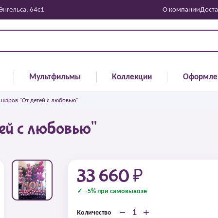
 Энгельса, 64с1
О компании
Доста
Мультфильмы
Коллекции
Оформле
шаров "От детей с любовью"
ей с любовью"
33 660 ₽
✓ −5% при самовывозе
−
+
Количество