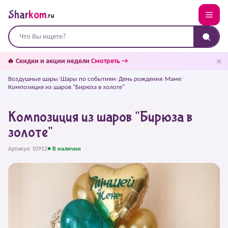
Shar
kom
.ru
✕
🔥 Скидки и акции недели
Смотреть →
Воздушные шары
/
Шары по событиям
/
День рождения
/
Маме
/
Композиция из шаров "Бирюза в золоте"
Композиция из шаров "Бирюза в
золоте"
Артикул: 10912
● В наличии