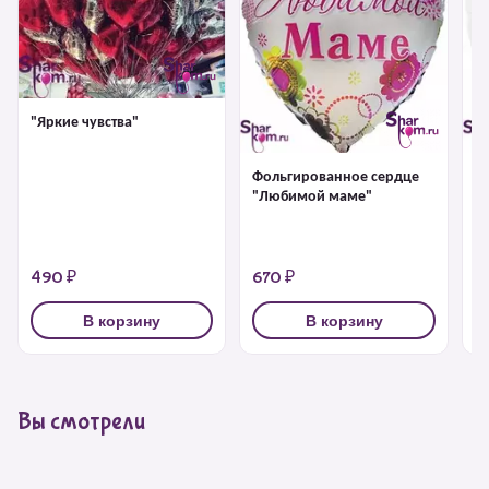
"Яркие чувства"
Фольгированное сердце
Ф
"Любимой маме"
"
н
490 ₽
670 ₽
6
В корзину
В корзину
Вы смотрели