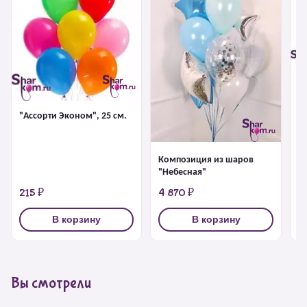
Ф
Д
Bi
"Ассорти Эконом", 25 см.
Композиция из шаров
"Небесная"
215 ₽
4 870 ₽
6
В корзину
В корзину
Вы смотрели