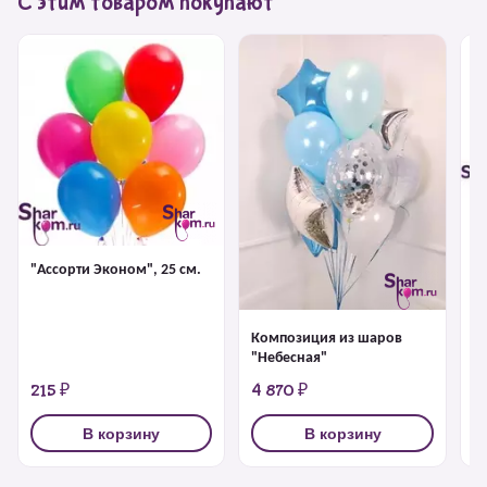
С этим товаром покупают
Ф
Д
Bi
"Ассорти Эконом", 25 см.
Композиция из шаров
"Небесная"
215 ₽
4 870 ₽
6
В корзину
В корзину