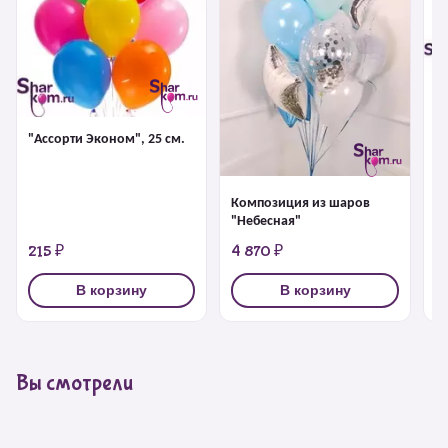
Ф
Д
Bi
"Ассорти Эконом", 25 см.
Композиция из шаров
"Небесная"
215 ₽
4 870 ₽
6
В корзину
В корзину
Вы смотрели