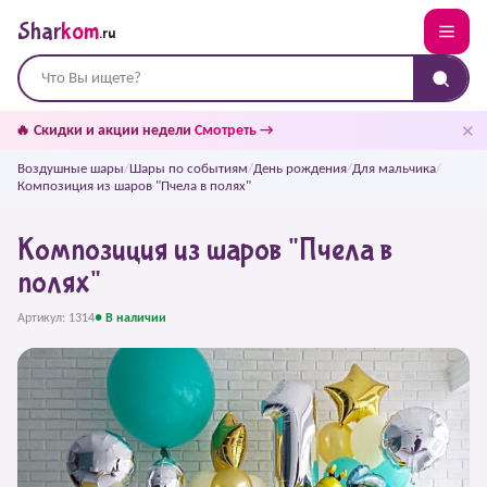
Shar
kom
.ru
✕
🔥 Скидки и акции недели
Смотреть →
Воздушные шары
/
Шары по событиям
/
День рождения
/
Для мальчика
/
Композиция из шаров "Пчела в полях"
Композиция из шаров "Пчела в
полях"
Артикул: 1314
● В наличии