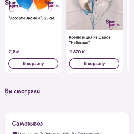
Ф
Д
Bi
"Ассорти Эконом", 25 см.
Композиция из шаров
"Небесная"
215 ₽
4 870 ₽
6
В корзину
В корзину
Вы смотрели
Самовывоз