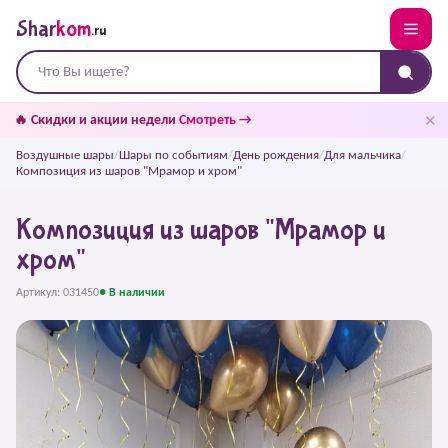
Shar
kom
.ru
✕
🔥 Скидки и акции недели
Смотреть →
Воздушные шары
/
Шары по событиям
/
День рождения
/
Для мальчика
/
Композиция из шаров "Мрамор и хром"
Композиция из шаров "Мрамор и
хром"
Артикул: 031450
● В наличии