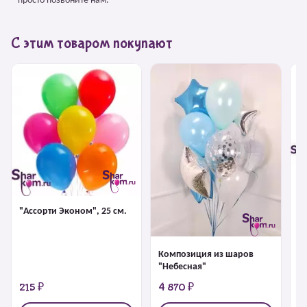
– просто позвоните нам.
С этим товаром покупают
Ф
Д
Bi
"Ассорти Эконом", 25 см.
Композиция из шаров
"Небесная"
215 ₽
4 870 ₽
6