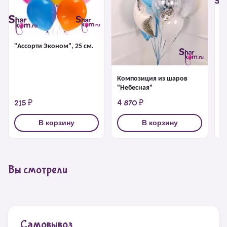
Ф
Д
Bi
"Ассорти Эконом", 25 см.
Композиция из шаров
"Небесная"
215 ₽
4 870 ₽
6
В корзину
В корзину
Вы смотрели
Самовывоз