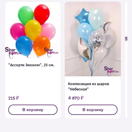
Ф
Д
Bi
"Ассорти Эконом", 25 см.
Композиция из шаров
"Небесная"
215 ₽
4 870 ₽
6
В корзину
В корзину