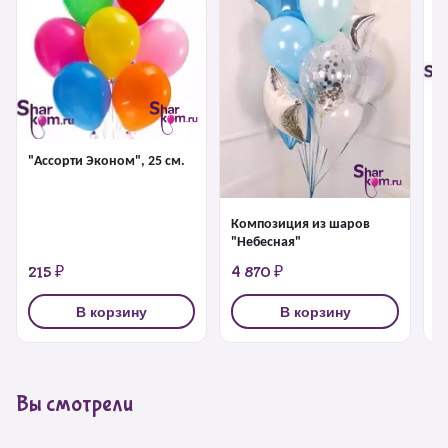
Ф
Д
Bi
"Ассорти Эконом", 25 см.
Композиция из шаров
"Небесная"
215 ₽
4 870 ₽
6
В корзину
В корзину
Вы смотрели