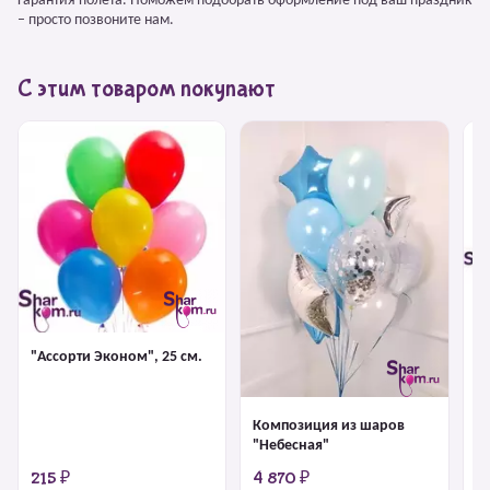
Гарантия полёта. Поможем подобрать оформление под ваш праздник
– просто позвоните нам.
С этим товаром покупают
Ф
Д
Bi
"Ассорти Эконом", 25 см.
Композиция из шаров
"Небесная"
215 ₽
4 870 ₽
6