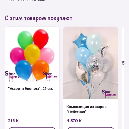
– просто позвоните нам.
С этим товаром покупают
Ф
Д
Bi
"Ассорти Эконом", 25 см.
Композиция из шаров
"Небесная"
215 ₽
4 870 ₽
6