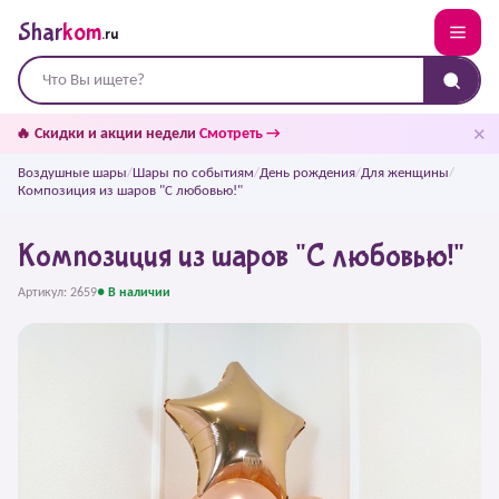
Shar
kom
.ru
✕
🔥 Скидки и акции недели
Смотреть →
Воздушные шары
/
Шары по событиям
/
День рождения
/
Для женщины
/
Композиция из шаров "С любовью!"
Композиция из шаров "С любовью!"
Артикул: 2659
● В наличии