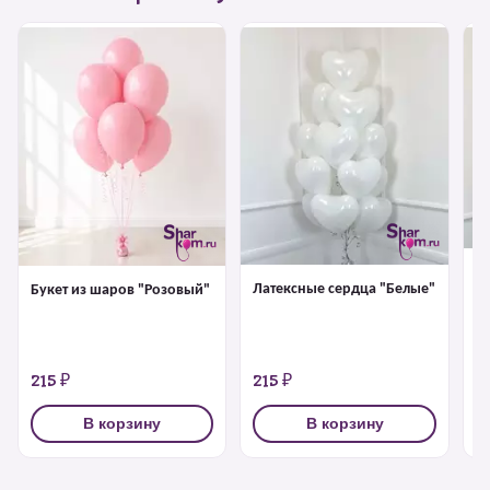
Л
Латексные сердца "Белые"
Букет из шаров "Розовый"
"
215 ₽
215 ₽
2
В корзину
В корзину