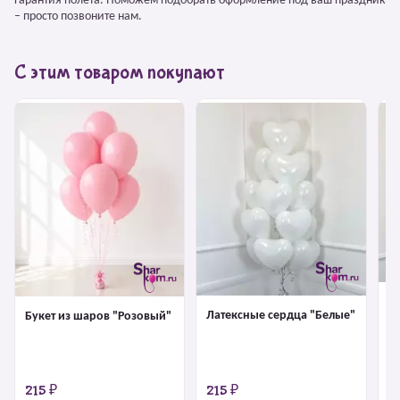
Гарантия полёта. Поможем подобрать оформление под ваш праздник
– просто позвоните нам.
С этим товаром покупают
Л
Латексные сердца "Белые"
Букет из шаров "Розовый"
"
215 ₽
215 ₽
2