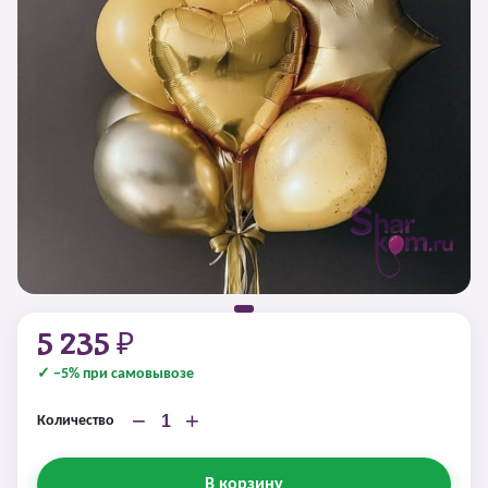
5 235 ₽
✓ −5% при самовывозе
−
+
Количество
В корзину