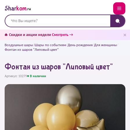
Shar
kom
.ru
✕
🔥 Скидки и акции недели
Смотреть →
Воздушные шары
/
Шары по событиям
/
День рождения
/
Для женщины
/
Фонтан из шаров "Липовый цвет"
Фонтан из шаров "Липовый цвет"
Артикул: 10279
● В наличии