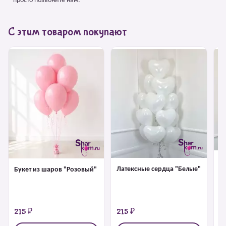
– просто позвоните нам.
С этим товаром покупают
Л
Латексные сердца "Белые"
Букет из шаров "Розовый"
"
215 ₽
215 ₽
2