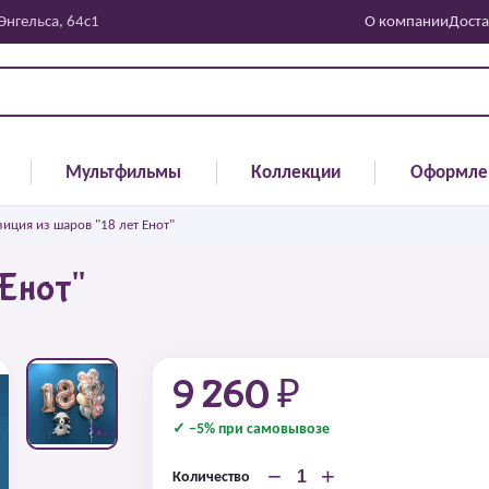
 Энгельса, 64с1
О компании
Доста
Мультфильмы
Коллекции
Оформле
иция из шаров "18 лет Енот"
 Енот"
9 260 ₽
✓ −5% при самовывозе
−
+
Количество