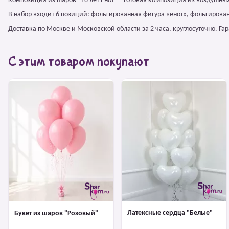
Композиция из шаров "18 лет Енот" – готовая композиция из воздушны
В набор входит 6 позиций: фольгированная фигура «енот», фольгирован
Доставка по Москве и Московской области за 2 часа, круглосуточно. Г
С этим товаром покупают
Латексные сердца "Белые"
Букет из шаров "Розовый"