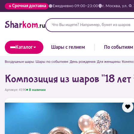
Срочная доставка
Ежедневно 09:00–23:00
г. Москва, ул. Ф.
Shar
kom
.ru
Каталог
Шары с гелием
По событиям
Воздушные шары
/
Шары по событиям
/
День рождения
/
Для женщины
/
Композ
Композиция из шаров "18 лет
Артикул: 4196
● В наличии