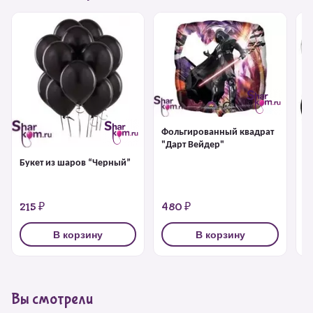
Фольгированный квадрат
"Дарт Вейдер"
Букет из шаров “Черный”
Л
р
215 ₽
480 ₽
2
В корзину
В корзину
Вы смотрели