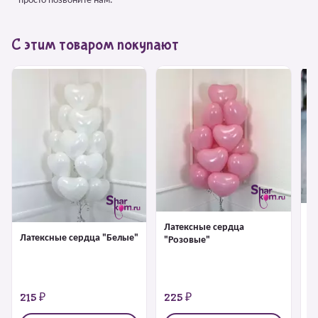
– просто позвоните нам.
С этим товаром покупают
Л
Латексные сердца
"
Латексные сердца "Белые"
"Розовые"
215 ₽
225 ₽
2