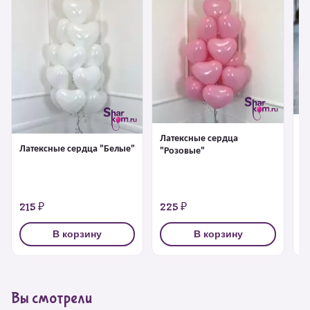
Л
Латексные сердца
"
Латексные сердца "Белые"
"Розовые"
215 ₽
225 ₽
2
В корзину
В корзину
Вы смотрели