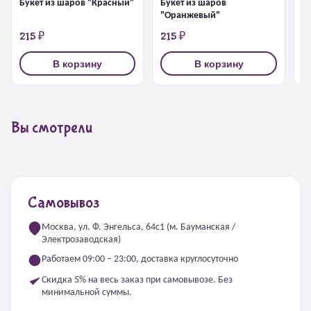
Букет из шаров "Красный"
Букет из шаров
Б
"Оранжевый"
215 ₽
215 ₽
2
В корзину
В корзину
Вы смотрели
Самовывоз
Москва, ул. Ф. Энгельса, 64с1 (м. Бауманская /
Электрозаводская)
Работаем 09:00 – 23:00, доставка круглосуточно
Скидка 5% на весь заказ при самовывозе. Без
минимальной суммы.