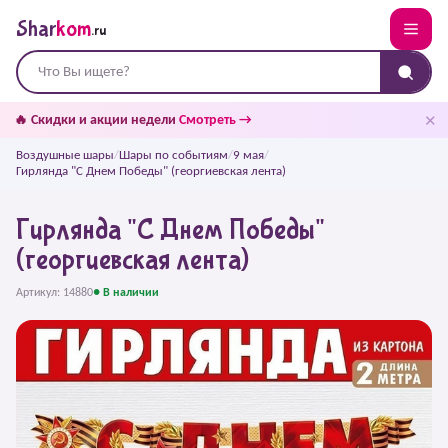
Shar
kom
.ru
✕
🔥 Скидки и акции недели
Смотреть →
Воздушные шары
/
Шары по событиям
/
9 мая
/
Гирлянда "С Днем Победы" (георгиевская лента)
Гирлянда "С Днем Победы"
(георгиевская лента)
Артикул: 14880
● В наличии