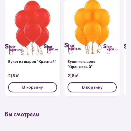
Букет из шаров "Красный"
Букет из шаров
Б
"Оранжевый"
215 ₽
215 ₽
2
В корзину
В корзину
Вы смотрели