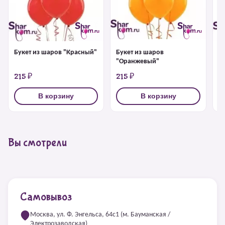
Букет из шаров "Красный"
Букет из шаров
Б
"Оранжевый"
215 ₽
215 ₽
2
В корзину
В корзину
Вы смотрели
Самовывоз
Москва, ул. Ф. Энгельса, 64с1 (м. Бауманская /
Электрозаводская)