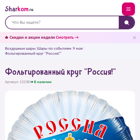
Shar
kom
.ru
✕
🔥 Скидки и акции недели
Смотреть →
Воздушные шары
/
Шары по событиям
/
9 мая
/
Фольгированный круг "Россия!"
Фольгированный круг "Россия!"
Артикул: 232384
● В наличии