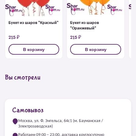
Букет из шаров "Красный"
Букет из шаров
Б
"Оранжевый"
215 ₽
215 ₽
2
В корзину
В корзину
Вы смотрели
Самовывоз
Москва, ул. Ф. Энгельса, 64с1 (м. Бауманская /
Электрозаводская)
Работаем 09:00 – 23:00, доставка круглосуточно