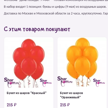
Фотозона "День победы! 9 МАЯ" – готовая композиция из воздушных ш
В набор входит 1 позиция: буквы и цифры (9 мая) из воздушных шаров.
Доставка по Москве и Московской области за 2 часа, круглосуточно. Г
С этим товаром покупают
Букет из шаров "Красный"
Букет из шаров
"Оранжевый"
215 ₽
215 ₽