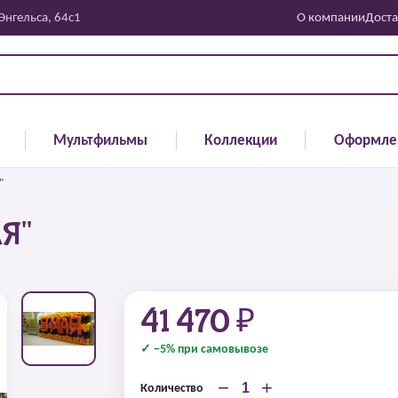
 Энгельса, 64с1
О компании
Доста
Мультфильмы
Коллекции
Оформле
"
АЯ"
41 470 ₽
✓ −5% при самовывозе
−
+
Количество