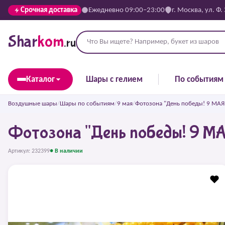
Срочная доставка
Ежедневно 09:00–23:00
г. Москва, ул. Ф.
Shar
kom
.ru
Каталог
Шары с гелием
По событиям
Воздушные шары
/
Шары по событиям
/
9 мая
/
Фотозона "День победы! 9 МАЯ
Фотозона "День победы! 9 М
Артикул: 232399
● В наличии