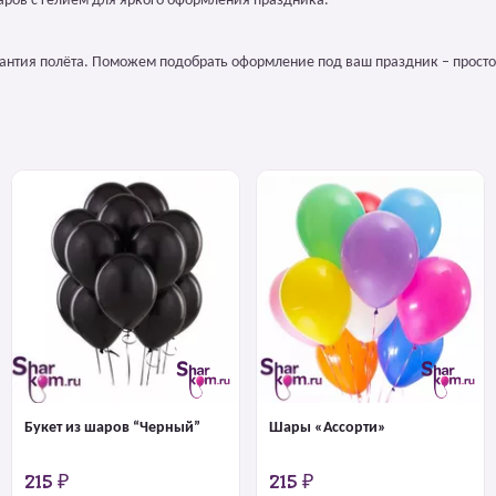
аров с гелием для яркого оформления праздника.
арантия полёта. Поможем подобрать оформление под ваш праздник – просто
Букет из шаров “Черный”
Шары «Ассорти»
215 ₽
215 ₽