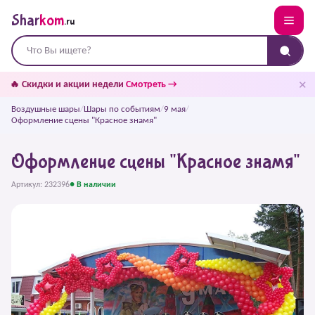
Shar
kom
.ru
✕
🔥 Скидки и акции недели
Смотреть →
Воздушные шары
/
Шары по событиям
/
9 мая
/
Оформление сцены "Красное знамя"
Оформление сцены "Красное знамя"
Артикул: 232396
● В наличии