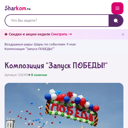
Shar
kom
.ru
✕
🔥 Скидки и акции недели
Смотреть →
Воздушные шары
/
Шары по событиям
/
9 мая
/
Композиция "Запуск ПОБЕДЫ!"
Композиция "Запуск ПОБЕДЫ!"
Артикул: 232392
● В наличии