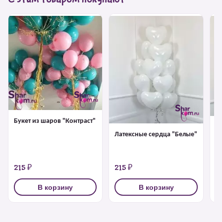
Букет из шаров "Контраст"
Л
Латексные сердца "Белые"
"
215 ₽
215 ₽
2
В корзину
В корзину