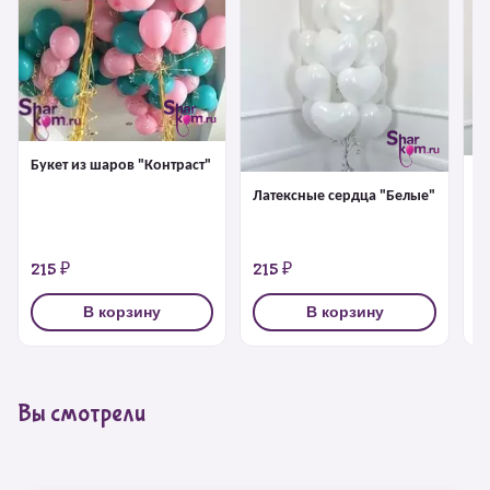
Букет из шаров "Контраст"
Л
Латексные сердца "Белые"
"
215 ₽
215 ₽
2
В корзину
В корзину
Вы смотрели