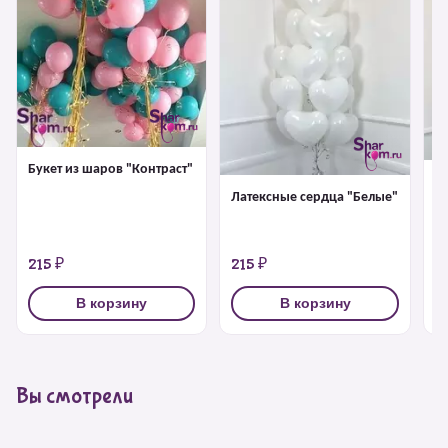
Букет из шаров "Контраст"
Л
Латексные сердца "Белые"
"
215 ₽
215 ₽
2
В корзину
В корзину
Вы смотрели