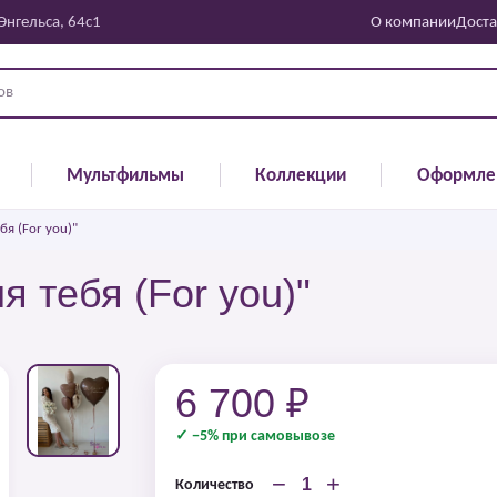
 Энгельса, 64с1
О компании
Доста
Мультфильмы
Коллекции
Оформле
я (For you)"
 тебя (For you)"
6 700 ₽
✓ −5% при самовывозе
−
+
Количество