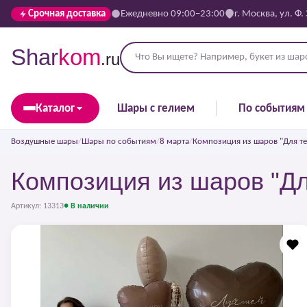
Срочная доставка
Ежедневно 09:00–23:00
г. Москва, ул. Ф.
Shar
kom
.ru
Каталог
Шары с гелием
По событиям
Воздушные шары
/
Шары по событиям
/
8 марта
/
Композиция из шаров "Для теб
Композиция из шаров "Для
Артикул: 13313
● В наличии