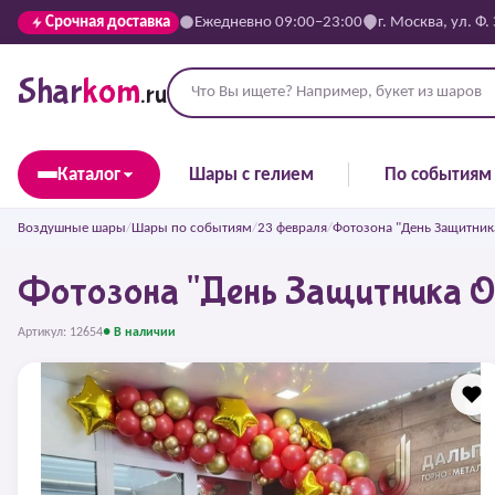
Срочная доставка
Ежедневно 09:00–23:00
г. Москва, ул. Ф.
Shar
kom
.ru
Каталог
Шары с гелием
По событиям
Воздушные шары
/
Шары по событиям
/
23 февраля
/
Фотозона "День Защитника
Фотозона "День Защитника От
Артикул: 12654
● В наличии