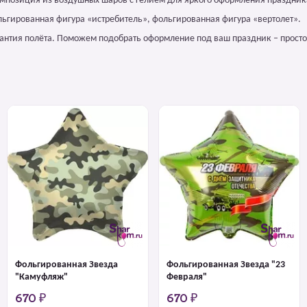
омпозиция из воздушных шаров с гелием для яркого оформления праздник
ольгированная фигура «истребитель», фольгированная фигура «вертолет».
арантия полёта. Поможем подобрать оформление под ваш праздник – просто
Фольгированная Звезда
Фольгированная Звезда "23
"Камуфляж"
Февраля"
670 ₽
670 ₽