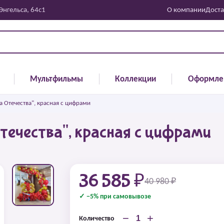
 Энгельса, 64с1
О компании
Доста
Мультфильмы
Коллекции
Оформле
 Отечества", красная с цифрами
ечества", красная с цифрами
36 585 ₽
40 980 ₽
✓ −5% при самовывозе
−
+
Количество