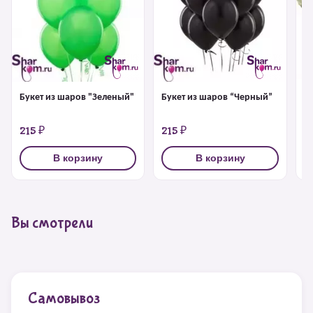
Букет из шаров "Зеленый"
Букет из шаров “Черный”
Ф
"
215 ₽
215 ₽
6
В корзину
В корзину
Вы смотрели
Самовывоз