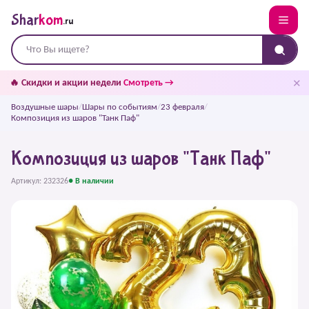
Shar
kom
.ru
✕
🔥 Скидки и акции недели
Смотреть →
Воздушные шары
/
Шары по событиям
/
23 февраля
/
Композиция из шаров "Танк Паф"
Композиция из шаров "Танк Паф"
Артикул: 232326
● В наличии