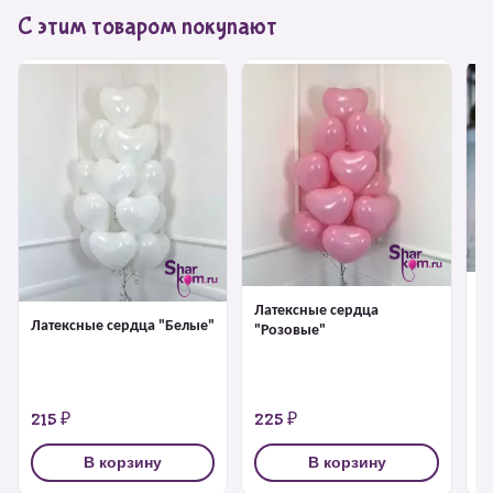
С этим товаром покупают
Л
Латексные сердца
"
Латексные сердца "Белые"
"Розовые"
215 ₽
225 ₽
2
В корзину
В корзину