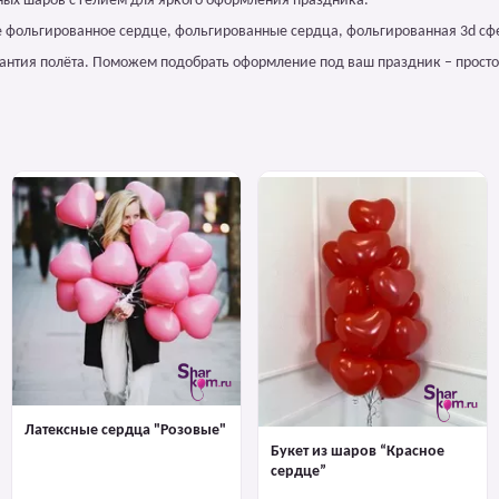
ых шаров с гелием для яркого оформления праздника.
е фольгированное сердце, фольгированные сердца, фольгированная 3d сф
арантия полёта. Поможем подобрать оформление под ваш праздник – просто
Латексные сердца "Розовые"
Букет из шаров “Красное
сердце”