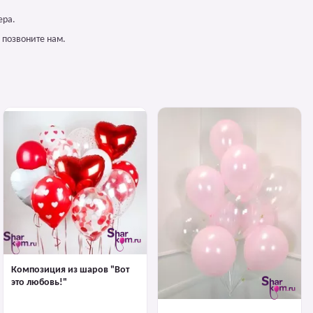
ера.
 позвоните нам.
Композиция из шаров "Вот
это любовь!"