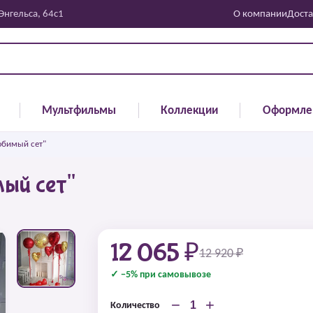
 Энгельса, 64с1
О компании
Доста
Мультфильмы
Коллекции
Оформле
юбимый сет"
ый сет"
12 065 ₽
12 920 ₽
✓ −5% при самовывозе
−
+
Количество