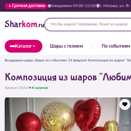
Срочная доставка
Ежедневно 09:00–23:00
г. Москва, ул. Ф.
Shar
kom
.ru
Каталог
Шары с гелием
По событиям
Воздушные шары
/
Шары по событиям
/
14 февраля
/
Композиция из шаров "Л
Композиция из шаров "Любим
Артикул: 141417
● В наличии