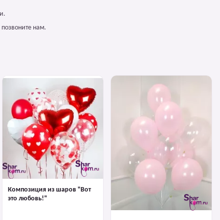
и.
 позвоните нам.
Композиция из шаров "Вот
это любовь!"