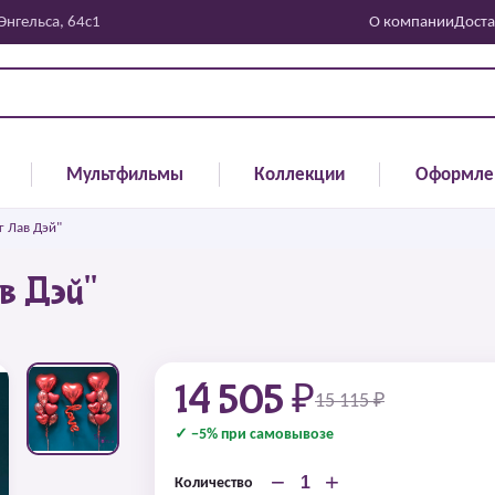
 Энгельса, 64с1
О компании
Доста
Мультфильмы
Коллекции
Оформле
г Лав Дэй"
в Дэй"
14 505 ₽
15 115 ₽
✓ −5% при самовывозе
−
+
Количество