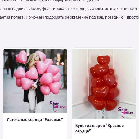
ых шаров с гелием для яркого оформления праздника.
анная надпись «love», фольгированные сердца, латексные шары с конфетт
арантия полёта. Поможем подобрать оформление под ваш праздник – просто
Латексные сердца "Розовые"
Букет из шаров “Красное
сердце”