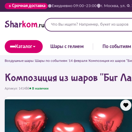
Срочная доставка
Ежедневно 09:00–23:00
г. Москва, ул. Ф.
Shar
kom
.ru
Каталог
Шары с гелием
По событиям
Воздушные шары
/
Шары по событиям
/
14 февраля
/
Композиция из шаров "Би
Композиция из шаров "Биг Ла
Артикул: 141486
● В наличии