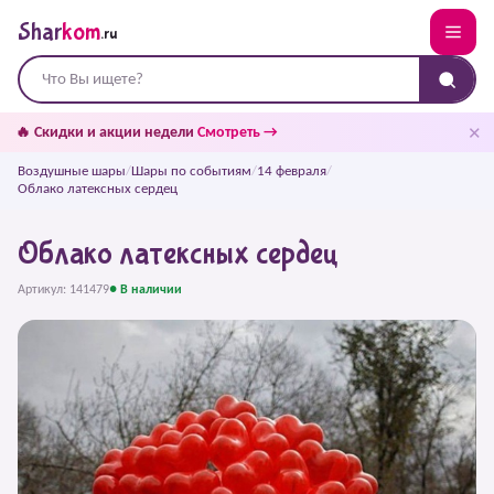
Shar
kom
.ru
✕
🔥 Скидки и акции недели
Смотреть →
Воздушные шары
/
Шары по событиям
/
14 февраля
/
Облако латексных сердец
Облако латексных сердец
Артикул: 141479
● В наличии