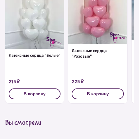
Л
Латексные сердца
"
Латексные сердца "Белые"
"Розовые"
215 ₽
225 ₽
2
В корзину
В корзину
Вы смотрели