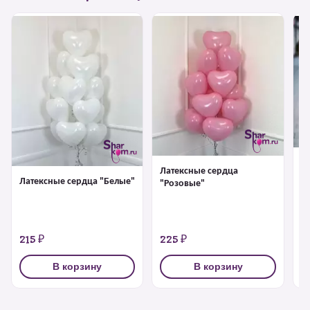
Л
Латексные сердца
"
Латексные сердца "Белые"
"Розовые"
215 ₽
225 ₽
2
В корзину
В корзину