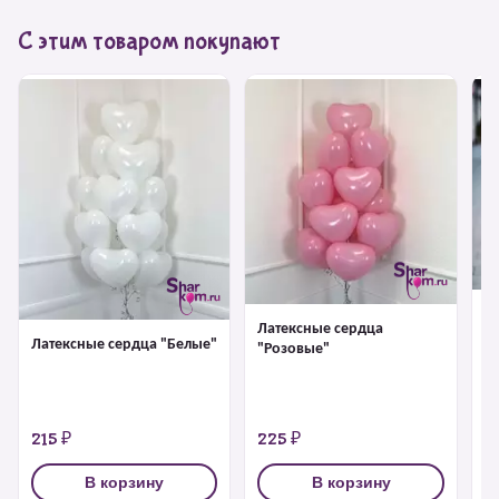
С этим товаром покупают
Л
Латексные сердца
"
Латексные сердца "Белые"
"Розовые"
215 ₽
225 ₽
2
В корзину
В корзину