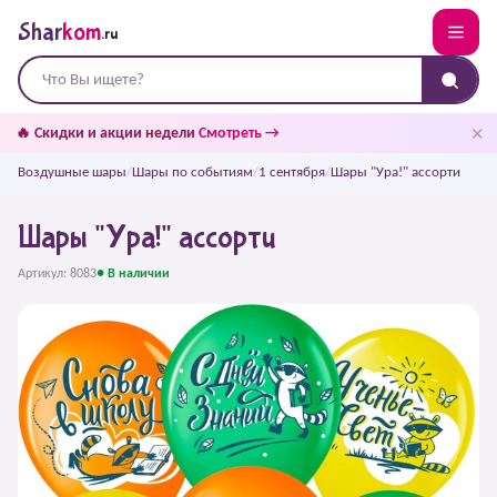
Shar
kom
.ru
✕
🔥 Скидки и акции недели
Смотреть →
Воздушные шары
/
Шары по событиям
/
1 сентября
/
Шары "Ура!" ассорти
Шары "Ура!" ассорти
Артикул: 8083
● В наличии