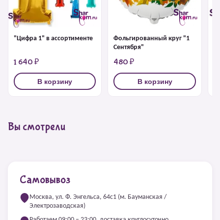
"Цифра 1" в ассортименте
Фольгированный круг "1
Ц
Сентября"
1 640 ₽
480 ₽
5
В корзину
В корзину
Вы смотрели
Самовывоз
Москва, ул. Ф. Энгельса, 64с1 (м. Бауманская /
Электрозаводская)
Работаем 09:00 – 23:00, доставка круглосуточно