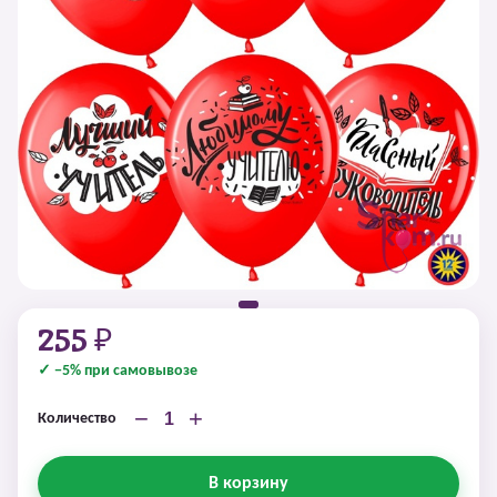
255 ₽
✓ −5% при самовывозе
−
+
Количество
В корзину