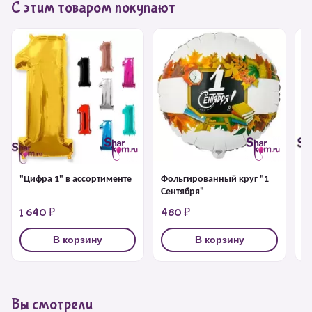
С этим товаром покупают
"Цифра 1" в ассортименте
Фольгированный круг "1
Ц
Сентября"
1 640 ₽
480 ₽
5
В корзину
В корзину
Вы смотрели