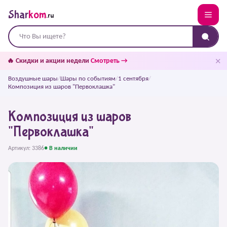
Shar
kom
.ru
✕
🔥 Скидки и акции недели
Смотреть →
Воздушные шары
/
Шары по событиям
/
1 сентября
/
Композиция из шаров "Первоклашка"
Композиция из шаров
"Первоклашка"
Артикул: 3386
● В наличии