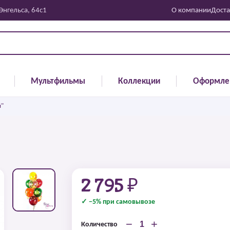
 Энгельса, 64с1
О компании
Доста
Мультфильмы
Коллекции
Оформле
й"
2 795 ₽
✓ −5% при самовывозе
−
+
Количество