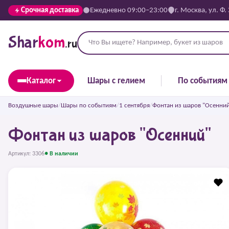
Срочная доставка
Ежедневно 09:00–23:00
г. Москва, ул. Ф.
Shar
kom
.ru
Каталог
Шары с гелием
По событиям
Воздушные шары
/
Шары по событиям
/
1 сентября
/
Фонтан из шаров "Осенни
Фонтан из шаров "Осенний"
Артикул: 3306
● В наличии