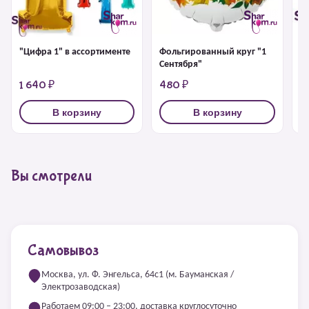
"Цифра 1" в ассортименте
Фольгированный круг "1
Ц
Сентября"
1 640 ₽
480 ₽
5
В корзину
В корзину
Вы смотрели
Самовывоз
Москва, ул. Ф. Энгельса, 64с1 (м. Бауманская /
Электрозаводская)
Работаем 09:00 – 23:00, доставка круглосуточно