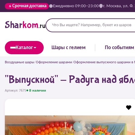
Срочная доставка
Ежедневно 09:00–23:00
г. Москва, ул. Ф.
Shar
kom
.ru
Каталог
Шары с гелием
По событиям
Воздушные шары
/
Оформление шарами
/
Оформление выпускного шарами в Мо
"Выпускной" - Радуга над ябл
Артикул: 7675
● В наличии