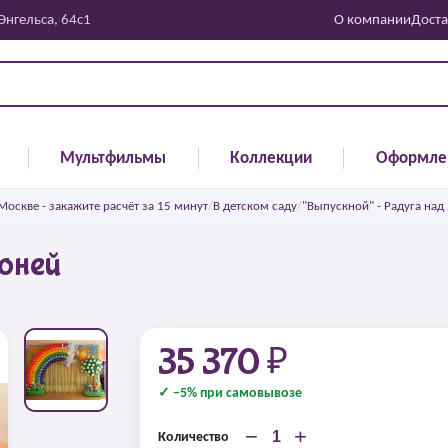
 Энгельса, 64с1
О компании
Доста
Мультфильмы
Коллекции
Оформле
скве - закажите расчёт за 15 минут
/
В детском саду
/
"Выпускной" - Радуга над
оней
35 370 ₽
✓ −5% при самовывозе
−
+
Количество