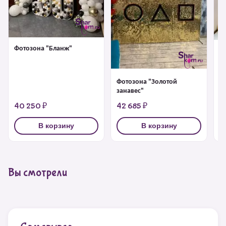
Фотозона "Бланж"
Ф
ш
Фотозона "Золотой
занавес"
40 250 ₽
42 685 ₽
4
В корзину
В корзину
Вы смотрели