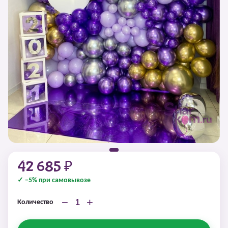
42 685 ₽
✓ −5% при самовывозе
−
+
Количество