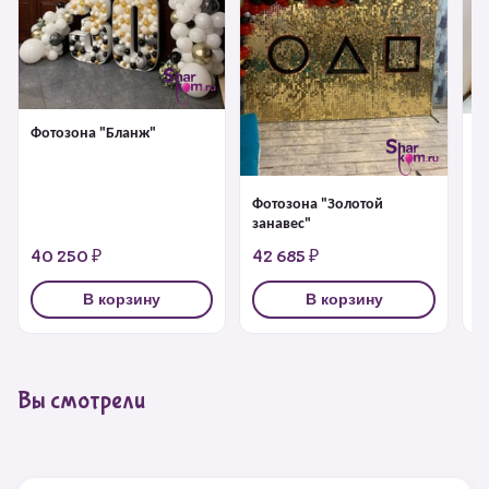
Фотозона "Бланж"
Ф
ш
Фотозона "Золотой
занавес"
40 250 ₽
42 685 ₽
4
В корзину
В корзину
Вы смотрели